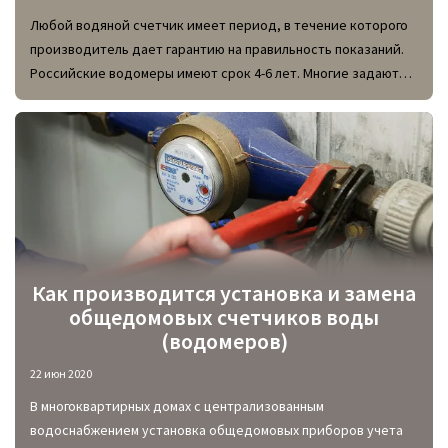
Любой водяной счетчик имеет период, в течение которого
производитель дает гарантию на правильность показаний.
Российские водомеры имеют срок 4-6 лет. Многие задаются
вопросом, нужно ли поверять новый счетчик воды перед
установкой?
Как производится установка и замена
общедомовых счетчиков воды
(водомеров)
22 июн 2020
В многоквартирных домах с централизованным
водоснабжением установка общедомовых приборов учета