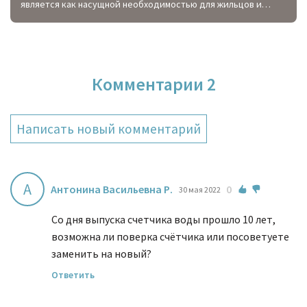
является как насущной необходимостью для жильцов и
управляющей компании, так и реализацией ФЗ «Об
энергосбережении». Кроме того, в соответствии с
Постановлением Правительства России № 344 от 16 апреля
2013 года, вводится норма, связанная с тем, что для
Комментарии
2
объектов без общедомовых приборов учета применяется
тариф с повышающим коэффициентом.
Написать новый комментарий
А
Антонина Васильевна Р.
0
30 мая 2022
Со дня выпуска счетчика воды прошло 10 лет,
возможна ли поверка счётчика или посоветуете
заменить на новый?
Ответить