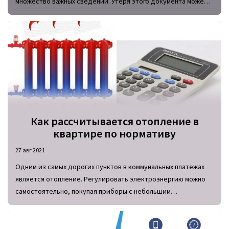
множество важных сведений. Утеря этого документа может
привести к тому, что дальнейшая эксплуатация счетчика
станет невозможной.
Как рассчитывается отопление в
квартире по нормативу
27 авг 2021
Одним из самых дорогих пунктов в коммунальных платежах
является отопление. Регулировать электроэнергию можно
самостоятельно, покупая приборы с небольшим
потреблением энергии. Но снизить расходы на
теплоснабжение вряд ли получится. В новостройках
производится монтаж индивидуального отопления, но в