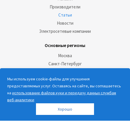
Производители
Статьи
Новости
Электросетевые компании
Основные регионы
Москва
Санкт-Петербург
Социальные сети:
Мы используем cookie-файлы для улучшения
предоставляемых услуг. Оставаясь на сайте, вы соглашаетесь
на
использование файлов куки и передачу данных службам
веб-аналитики
Хорошо
Наши контакты
8 800 600-39-22
info@rosschet.ru