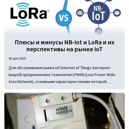
старых многоквартирных домах преимущественна
центральная система. В первом случае расчет производится
по счетчикам за фактическое потребление тепла. При
центральном отоплении оплачивать платежи приходится по
установленному нормативу.
Плюсы и минусы NB-Iot и LoRa и их
перспективы на рынке IoT
02 дек 2020
Для обслуживания рынка IoT-Internet of Things (интернет
вещей) предназначена технология LPWAN (Low-Power Wide-
Area Network), основными характеристиками которой
является соблюдение двух важных условий: быстрое и
доступное по затратам развертывание сетей дальнего
радиуса действия с возможностью надежной поддержки
большого количества соединений, и наличие устройств,
оснащенных батареями, способными максимально долго
держать заряд.