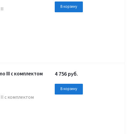
В корзину
II
o III с комплектом
4 756
руб.
В корзину
II с комплектом