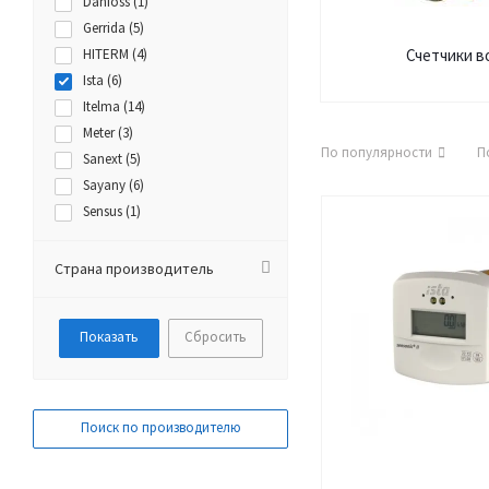
Danfoss (
1
)
Gerrida (
5
)
HITERM (
4
)
Счетчики в
Ista (
6
)
Itelma (
14
)
Meter (
3
)
По популярности
П
Sanext (
5
)
Sayany (
6
)
Sensus (
1
)
Smalt (
1
)
Valtec (
6
)
Страна производитель
WESER (
6
)
ZENNER (
1
)
Сбросить
АО АПЗ (
4
)
Бетар (
7
)
Декаст (
11
)
Карат (
4
)
Поиск по производителю
ЛИОМ ПЛЮС (
3
)
НОРМА (
7
)