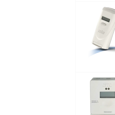
ПУЛЬС (
104
)
Пульсар (
27
)
Росконтроль (
4
)
Тепловодомер (
36
)
ЭКО НОМ (
11
)