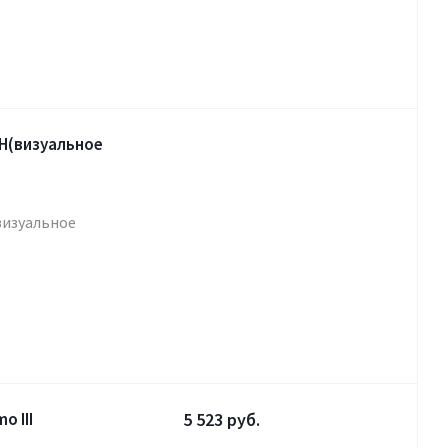
Н(визуальное
визуальное
 III
5 523
руб.