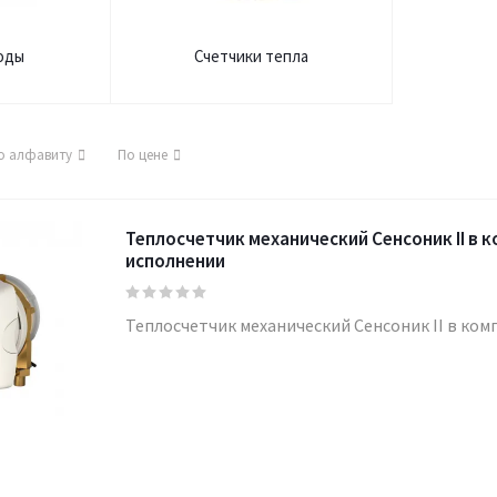
оды
Счетчики тепла
о алфавиту
По цене
Теплосчетчик механический Сенсоник II в 
исполнении
Теплосчетчик механический Сенсоник II в ко