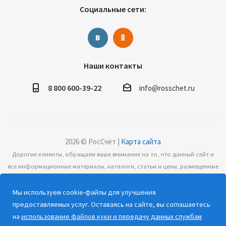
Социальные сети:
Наши контакты
8 800 600-39-22
info@rosschet.ru
2026 © РосСчёт |
Карта сайта
Дорогие клиенты, обращаем ваше внимание на то, что данный сайт и
все информационные материалы, каталоги, статьи и цены, размещенные
на сайте, носят информационный характер и ни при каких условиях не
являются публичной офертой, определяемой положениями Статьи 437
Мы используем cookie-файлы для улучшения
(2) Гражданского кодекса РФ.
предоставляемых услуг. Оставаясь на сайте, вы соглашаетесь
на
использование файлов куки и передачу данных службам