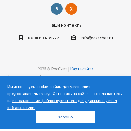
Наши контакты
8 800 600-39-22
info@rosschet.ru
2026 © РосСчёт |
Карта сайта
Дорогие клиенты, обращаем ваше внимание на то, что данный сайт и
все информационные материалы, каталоги, статьи и цены, размещенные
Мы используем cookie-файлы для улучшения
на сайте, носят информационный характер и ни при каких условиях не
предоставляемых услуг. Оставаясь на сайте, вы соглашаетесь
являются публичной офертой, определяемой положениями Статьи 437
на
использование файлов куки и передачу данных службам
(2) Гражданского кодекса РФ.
веб-аналитики
Хорошо