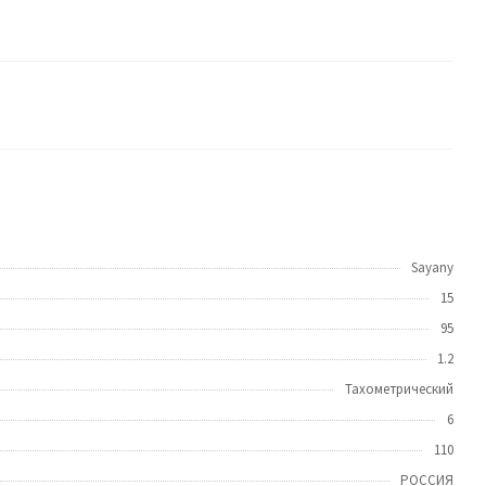
Sayany
15
95
1.2
Тахометрический
6
110
РОССИЯ