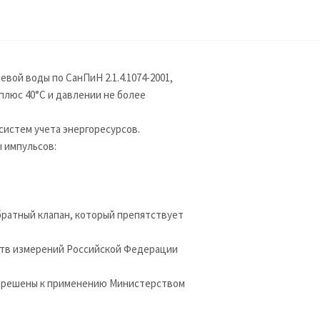
вой воды по СанПиН 2.1.4.1074-2001,
плюс 40°С и давлении не более
систем учета энергоресурсов.
 импульсов:
братный клапан, который препятствует
ств измерений Российской Федерации
азрешены к применению Министерством