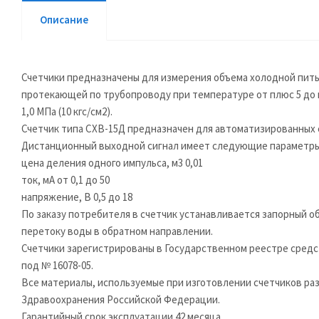
Описание
Счетчики предназначены для измерения объема холодной питье
протекающей по трубопроводу при температуре от плюс 5 до 
1,0 МПа (10 кгс/см2).
Счетчик типа СХВ-15Д предназначен для автоматизированных 
Дистанционный выходной сигнал имеет следующие параметры
цена деления одного импульса, м3 0,01
ток, мА от 0,1 до 50
напряжение, В 0,5 до 18
По заказу потребителя в счетчик устанавливается запорный о
перетоку воды в обратном направлении.
Счетчики зарегистрированы в Государственном реестре сред
под № 16078-05.
Все материалы, используемые при изготовлении счетчиков р
Здравоохранения Российской Федерации.
Гарантийный срок эксплуатации 42 месяца