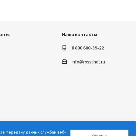
ети:
Наши контакты
8 800 600-39-22
info@rosschet.ru
и и передачу данных службам веб-
Хорошо