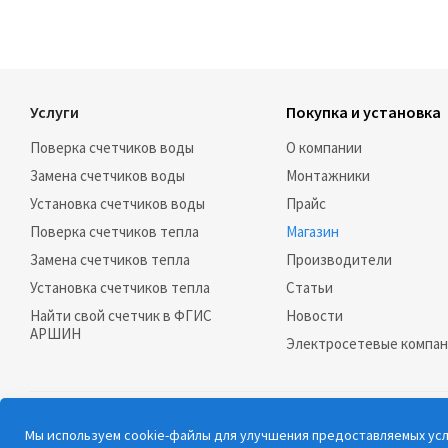
Услуги
Покупка и установка
Поверка счетчиков воды
О компании
Замена счетчиков воды
Монтажники
Установка счетчиков воды
Прайс
Поверка счетчиков тепла
Магазин
Замена счетчиков тепла
Производители
Установка счетчиков тепла
Статьи
Найти свой счетчик в ФГИС
Новости
АРШИН
Электросетевые компа
2026 © РосСчёт |
Карта сайта
Мы используем cookie-файлы для улучшения предоставляемых услу