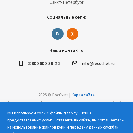
Санкт-Петербург
Социальные сети:
Наши контакты
8 800 600-39-22
info@rosschet.ru
2026 © РосСчёт |
Карта сайта
Дорогие клиенты, обращаем ваше внимание на то, что данный сайт и
все информационные материалы, каталоги, статьи и цены, размещенные
Мы используем cookie-файлы для улучшения
на сайте, носят информационный характер и ни при каких условиях не
предоставляемых услуг. Оставаясь на сайте, вы соглашаетесь
являются публичной офертой, определяемой положениями Статьи 437
на
использование файлов куки и передачу данных службам
(2) Гражданского кодекса РФ.