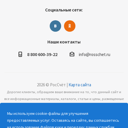
Социальные сети:
Наши контакты
8 800 600-39-22
info@rosschet.ru
2026 © РосСчёт |
Карта сайта
Дорогие клиенты, обращаем ваше внимание на то, что данный сайт и
все информационные материалы, каталоги, статьи и цены, размещенные
на сайте, носят информационный характер и ни при каких условиях не
являются публичной офертой, определяемой положениями Статьи 437
Мы используем cookie-файлы для улучшения
(2) Гражданского кодекса РФ.
предоставляемых услуг. Оставаясь на сайте, вы соглашаетесь
на
использование файлов куки и передачу данных службам