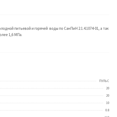
дной питьевой и горячей воды по СанПиН 2.1.4.1074-01, а так
лее 1,6 МПа.
ПУЛЬС
20
20
10
0.8