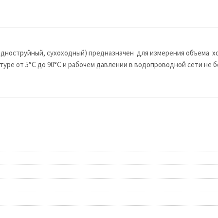
ноструйный, сухоходный) предназначен для измерения объема холо
ре от 5°С до 90°С и рабочем давлении в водопроводной сети не бо