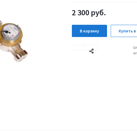
2 300
руб.
В корзину
Купить в 
Це
це