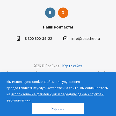
Наши контакты
8 800 600-39-22
info@rosschet.ru
2026 © РосСчёт |
Карта сайта
Дорогие клиенты, обращаем ваше внимание на то, что данный сайт и
все информационные материалы, каталоги, статьи и цены, размещенные
Мы используем cookie-файлы для улучшения
на сайте, носят информационный характер и ни при каких условиях не
предоставляемых услуг. Оставаясь на сайте, вы соглашаетесь
являются публичной офертой, определяемой положениями Статьи 437
на
использование файлов куки и передачу данных службам
(2) Гражданского кодекса РФ.
веб-аналитики
Хорошо