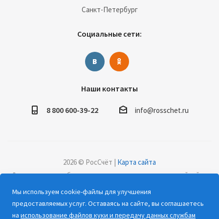
Санкт-Петербург
Социальные сети:
Наши контакты
8 800 600-39-22
info@rosschet.ru
2026 © РосСчёт |
Карта сайта
Дорогие клиенты, обращаем ваше внимание на то, что данный сайт и
все информационные материалы, каталоги, статьи и цены, размещенные
Мы используем cookie-файлы для улучшения
на сайте, носят информационный характер и ни при каких условиях не
предоставляемых услуг. Оставаясь на сайте, вы соглашаетесь
являются публичной офертой, определяемой положениями Статьи 437
на
использование файлов куки и передачу данных службам