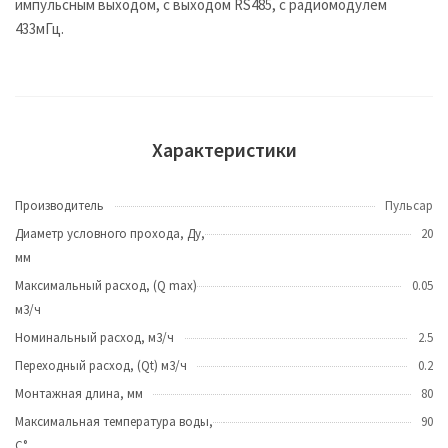
импульсным выходом, с выходом RS485, с радиомодулем
433мГц.
Характеристики
Производитель
Пульсар
Диаметр условного прохода, Ду,
20
мм
Максимальный расход, (Q max)
0.05
м3/ч
Номинальный расход, м3/ч
2.5
Переходный расход, (Qt) м3/ч
0.2
Монтажная длина, мм
80
Максимальная температура воды,
90
C°