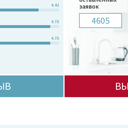
4.42
заявок
4605
4.75
4.75
ЫВ
ВЫ