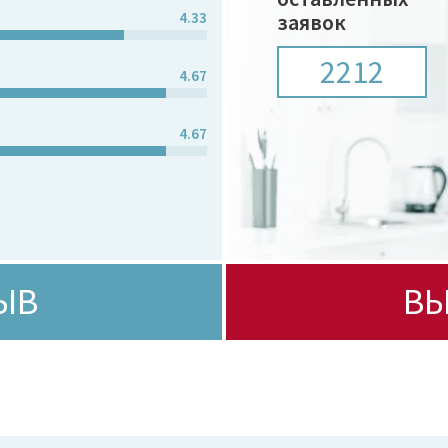
4.33
заявок
2212
4.67
4.67
ЫВ
ВЫ