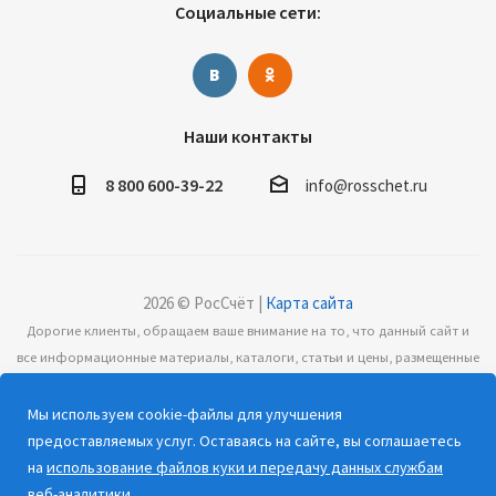
Социальные сети:
Наши контакты
8 800 600-39-22
info@rosschet.ru
2026 © РосСчёт |
Карта сайта
Дорогие клиенты, обращаем ваше внимание на то, что данный сайт и
все информационные материалы, каталоги, статьи и цены, размещенные
на сайте, носят информационный характер и ни при каких условиях не
являются публичной офертой, определяемой положениями Статьи 437
Мы используем cookie-файлы для улучшения
(2) Гражданского кодекса РФ.
предоставляемых услуг. Оставаясь на сайте, вы соглашаетесь
на
использование файлов куки и передачу данных службам
веб-аналитики