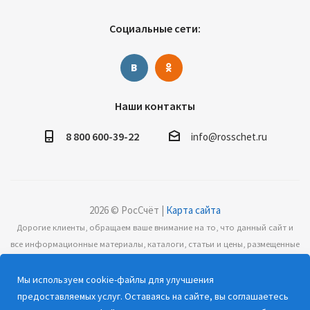
Социальные сети:
Наши контакты
8 800 600-39-22
info@rosschet.ru
2026 © РосСчёт |
Карта сайта
Дорогие клиенты, обращаем ваше внимание на то, что данный сайт и
все информационные материалы, каталоги, статьи и цены, размещенные
на сайте, носят информационный характер и ни при каких условиях не
являются публичной офертой, определяемой положениями Статьи 437
Мы используем cookie-файлы для улучшения
(2) Гражданского кодекса РФ.
предоставляемых услуг. Оставаясь на сайте, вы соглашаетесь