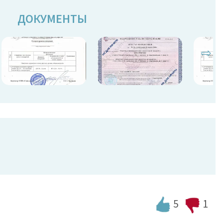
ДОКУМЕНТЫ
⇨
5
1