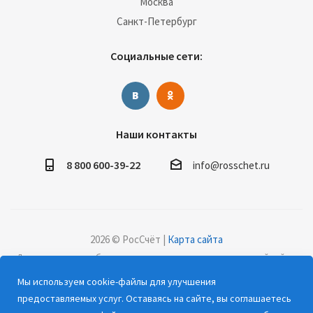
Москва
Санкт-Петербург
Социальные сети:
Наши контакты
8 800 600-39-22
info@rosschet.ru
2026 © РосСчёт |
Карта сайта
Дорогие клиенты, обращаем ваше внимание на то, что данный сайт и
все информационные материалы, каталоги, статьи и цены, размещенные
Мы используем cookie-файлы для улучшения
на сайте, носят информационный характер и ни при каких условиях не
предоставляемых услуг. Оставаясь на сайте, вы соглашаетесь
являются публичной офертой, определяемой положениями Статьи 437