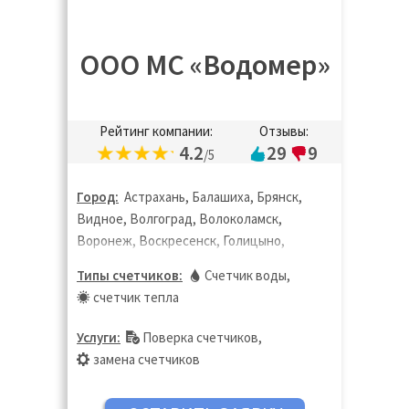
ООО МС «Водомер»
Рейтинг компании:
Отзывы:
4.2
29
9
/5
Город:
Астрахань, Балашиха, Брянск,
Видное, Волгоград, Волоколамск,
Воронеж, Воскресенск, Голицыно,
Дедовск, Дзержинск, Дзержинский,
Типы счетчиков:
Счетчик воды
,
Дмитров, Долгопрудный, Домодедово,
счетчик тепла
Дубна, Екатеринбург, Жуковский,
Зарайск, Звенигород, Иваново,
Услуги:
Поверка счетчиков
,
Ивантеевка, Ижевск, Истра, Казань,
замена счетчиков
Калининград, Калуга, Кашира, Кинешма,
Киров, Клин, Коломна, Королёв,