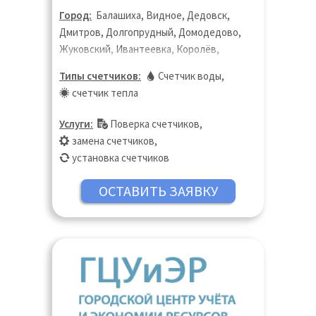
Город:
Балашиха, Видное, Дедовск,
Дмитров, Долгопрудный, Домодедово,
Жуковский, Ивантеевка, Королёв,
Котельники, Красногорск, Лобня,
Типы счетчиков:
Счетчик воды
,
Люберцы, Москва, Московская область,
счетчик тепла
Мытищи, Ногинск, Одинцово, Пушкино,
Раменское, Реутов, Фрязино, Химки,
Услуги:
Поверка счетчиков
,
Щёлково, Электросталь
замена счетчиков
,
установка счетчиков