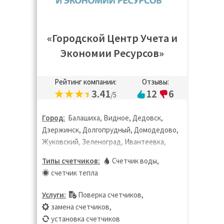
«Городской Центр Учета и
Экономии Ресурсов»
Рейтинг компании:
Отзывы:
3.41
12
6
/5
Город:
Балашиха, Видное, Дедовск,
Дзержинск, Долгопрудный, Домодедово,
Жуковский, Зеленоград, Ивантеевка,
Королёв, Котельники, Красногорск,
Типы счетчиков:
Счетчик воды
,
Лобня, Лыткарино, Люберцы, Москва,
счетчик тепла
Московская область, Мытищи, Одинцово,
Подольск, Пушкино, Раменское, Реутов,
Услуги:
Поверка счетчиков
,
Санкт-Петербург, Старая Купавна, Химки,
замена счетчиков
,
Щёлково, Щербинка, Электроугли,
установка счетчиков