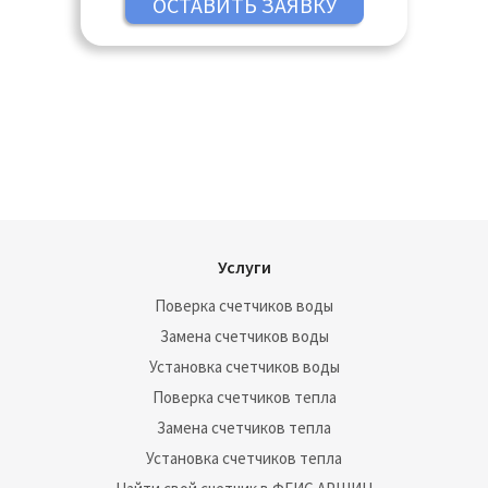
Кострома, Котельники, Красногорск,
Краснодар, Краснодар, Краснозаводск,
Краснознаменск, Кубинка, Куровское,
Курск, Ликино-Дулёво, Липецк, Лобня,
Люберцы, Магнитогорск, Нижний
Новгород, Оренбург, Пенза, Пермь,
Пушкино, Реутов, Ростов-на Дону,
Самара, Санкт-Петербург, Саратов,
Сергиев Посад, Таганрог, Тольятти, Тула,
Тюмень, Ульяновск, Чебоксары, Челябинск
Услуги
Поверка счетчиков воды
Замена счетчиков воды
Установка счетчиков воды
Поверка счетчиков тепла
Замена счетчиков тепла
Установка счетчиков тепла