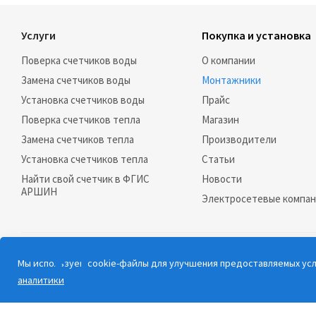
Услуги
Покупка и установка
Поверка счетчиков воды
О компании
Замена счетчиков воды
Монтажники
Установка счетчиков воды
Прайс
Поверка счетчиков тепла
Магазин
Замена счетчиков тепла
Производители
Установка счетчиков тепла
Статьи
Найти свой счетчик в ФГИС
Новости
АРШИН
Электросетевые компа
2026 © РосСчёт |
Карта сайта
Мы используем cookie-файлы для улучшения предоставляемых услу
ДОБАВИТЬ КОМПАНИЮ НА САЙТ
аналитики
Дорогие клиенты, обращаем ваше внимание на то, что данный сайт и вс
являются публичной офертой, определяемой положениями Статьи 437 (