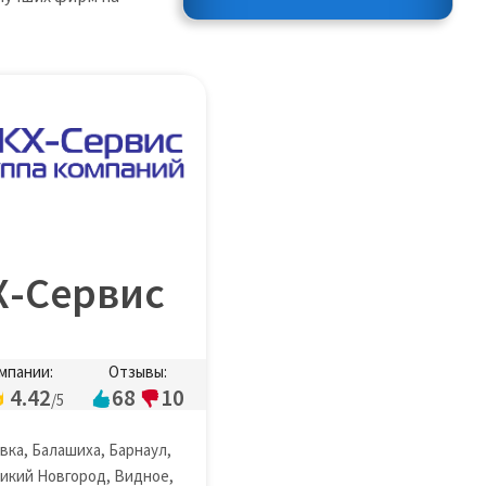
-Сервис
мпании:
Отзывы:
4.42
68
10
/5
вка, Балашиха, Барнаул,
икий Новгород, Видное,