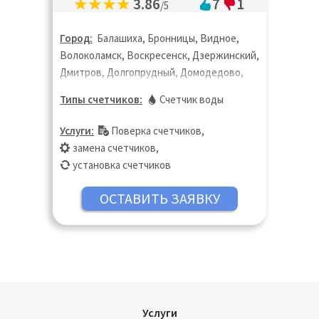
3.86
7
1
/5
Город:
Балашиха, Бронницы, Видное,
Волоколамск, Воскресенск, Дзержинский,
Дмитров, Долгопрудный, Домодедово,
Дубна, Егорьевск, Жуковский, Зарайск,
Типы счетчиков:
Счетчик воды
Ивантеевка, Истра, Кашира, Клин,
Коломна, Королёв, Котельники,
Услуги:
Поверка счетчиков
,
Красногорск, Лобня, Лосино-Петровский,
замена счетчиков
,
Лыткарино, Люберцы, Можайск, Мытищи,
установка счетчиков
Наро-Фоминск, Озёры, Орехово-Зуево,
Павловский Посад, Подольск, Пушкино,
Раменское, Реутов, Руза, Сергиев Посад,
Серпухов, Солнечногорск, Ступино,
Талдом, Фрязино, Химки, Чехов, Шатура,
Щёлково, Электросталь
Услуги