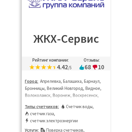
ЖКХ-Сервис
Рейтинг компании:
Отзывы:
4.42
68
10
/5
Город:
Апрелевка, Балашиха, Барнаул,
Бронницы, Великий Новгород, Видное,
Волоколамск, Воронеж, Воскресенск,
Дзержинск, Дзержинский, Дмитров,
Типы счетчиков:
Счетчик воды
,
Долгопрудный, Домодедово, Дубна,
счетчик газа
,
Жуковский, Зарайск, Звенигород,
счетчик электроэнергии
Ивантеевка, Истра, Калуга, Кашира,
Услуги:
Поверка счетчиков
,
Кинешма, Клин, Коломна, Королёв,