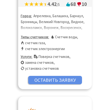
4.42
68
10
/5
Город:
Апрелевка, Балашиха, Барнаул,
Бронницы, Великий Новгород, Видное,
Волоколамск, Воронеж, Воскресенск,
Дзержинск, Дзержинский, Дмитров,
Типы счетчиков:
Счетчик воды
,
Долгопрудный, Домодедово, Дубна,
счетчик газа
,
Жуковский, Зарайск, Звенигород,
счетчик электроэнергии
Ивантеевка, Истра, Калуга, Кашира,
Услуги:
Поверка счетчиков
,
Кинешма, Клин, Коломна, Королёв,
замена счетчиков
,
Кострома, Котельники, Красноармейск,
установка счетчиков
Красногорск, Краснодар, Краснодар,
Липецк, Лобня, Лосино-Петровский,
Луховицы, Лыткарино, Люберцы,
Можайск, Москва, Московская область,
Мытищи, Наро-Фоминск, Нижний
Новгород, Новосибирск, Ногинск,
Одинцово, Озёры, Орехово-Зуево,