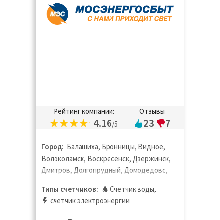
Рейтинг компании:
Отзывы:
4.16
23
7
/5
Город:
Балашиха, Бронницы, Видное,
Волоколамск, Воскресенск, Дзержинск,
Дмитров, Долгопрудный, Домодедово,
Дубна, Егорьевск, Жуковский, Зарайск,
Типы счетчиков:
Счетчик воды
,
Звенигород, Зеленоград, Истра, Кашира,
счетчик электроэнергии
Клин, Коломна, Королёв, Котельники,
Красногорск, Краснознаменск, Лобня,