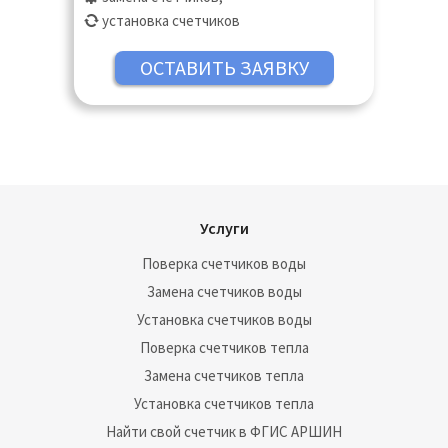
Лыткарино, Люберцы, Можайск, Мытищи,
установка счетчиков
Наро-Фоминск, Озёры, Орехово-Зуево,
Павловский Посад, Подольск, Пушкино,
Раменское, Реутов, Руза, Сергиев Посад,
Серпухов, Солнечногорск, Ступино,
Талдом, Фрязино, Химки, Чехов, Шатура,
Щёлково, Электросталь
Услуги
Поверка счетчиков воды
Замена счетчиков воды
Установка счетчиков воды
Поверка счетчиков тепла
Замена счетчиков тепла
Установка счетчиков тепла
Найти свой счетчик в ФГИС АРШИН