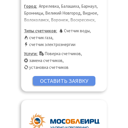
Город:
Апрелевка, Балашиха, Барнаул,
Бронницы, Великий Новгород, Видное,
Волоколамск, Воронеж, Воскресенск,
Дзержинск, Дзержинский, Дмитров,
Типы счетчиков:
Счетчик воды
,
Долгопрудный, Домодедово, Дубна,
счетчик газа
,
Жуковский, Зарайск, Звенигород,
счетчик электроэнергии
Ивантеевка, Истра, Калуга, Кашира,
Услуги:
Поверка счетчиков
,
Кинешма, Клин, Коломна, Королёв,
замена счетчиков
,
Кострома, Котельники, Красноармейск,
установка счетчиков
Красногорск, Краснодар, Краснодар,
Липецк, Лобня, Лосино-Петровский,
Луховицы, Лыткарино, Люберцы,
Можайск, Москва, Московская область,
Мытищи, Наро-Фоминск, Нижний
Новгород, Новосибирск, Ногинск,
Одинцово, Озёры, Орехово-Зуево,
Павловский Посад, Подольск, Протвино,
Пушкино, Пущино, Раменское, Реутов,