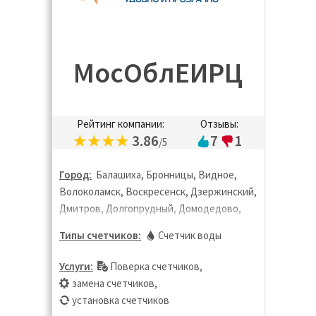
Ростов-на Дону, Рошаль, Руза, Рыбинск,
Санкт-Петербург, Сергиев Посад,
Серпухов, Солнечногорск, Ступино,
Таганрог, Талдом, Тверь, Томск, Фрязино,
МосОблЕИРЦ
Химки, Черноголовка, Чехов, Шатура,
Щёлково, Электрогорск, Электросталь,
Ярославль
Рейтинг компании:
Отзывы:
3.86
7
1
/5
Город:
Балашиха, Бронницы, Видное,
Волоколамск, Воскресенск, Дзержинский,
Дмитров, Долгопрудный, Домодедово,
Дубна, Егорьевск, Жуковский, Зарайск,
Типы счетчиков:
Счетчик воды
Ивантеевка, Истра, Кашира, Клин,
Коломна, Королёв, Котельники,
Услуги:
Поверка счетчиков
,
Красногорск, Лобня, Лосино-Петровский,
замена счетчиков
,
Лыткарино, Люберцы, Можайск, Мытищи,
установка счетчиков
Наро-Фоминск, Озёры, Орехово-Зуево,