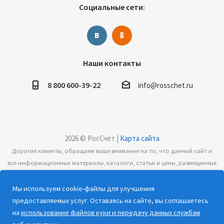
Социальные сети:
Наши контакты
8 800 600-39-22
info@rosschet.ru
2026 © РосСчёт |
Карта сайта
Дорогие клиенты, обращаем ваше внимание на то, что данный сайт и
все информационные материалы, каталоги, статьи и цены, размещенные
на сайте, носят информационный характер и ни при каких условиях не
являются публичной офертой, определяемой положениями Статьи 437
Мы используем cookie-файлы для улучшения
(2) Гражданского кодекса РФ.
предоставляемых услуг. Оставаясь на сайте, вы соглашаетесь
на
использование файлов куки и передачу данных службам