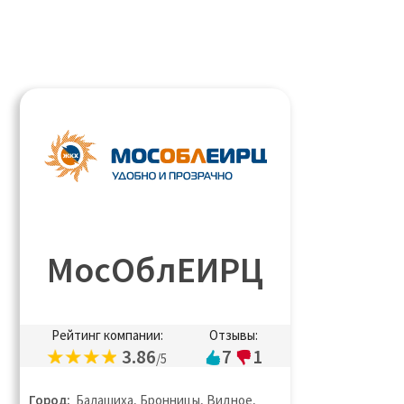
МосОблЕИРЦ
Рейтинг компании:
Отзывы:
3.86
7
1
/5
Город:
Балашиха, Бронницы, Видное,