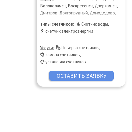
Волоколамск, Воскресенск, Дзержинск,
Дмитров, Долгопрудный, Домодедово,
Дубна, Егорьевск, Жуковский, Зарайск,
Типы счетчиков:
Счетчик воды
,
Звенигород, Зеленоград, Истра, Кашира,
счетчик электроэнергии
Клин, Коломна, Королёв, Котельники,
Красногорск, Краснознаменск, Лобня,
Услуги:
Поверка счетчиков
,
Лосино-Петровский, Луховицы,
замена счетчиков
,
Лыткарино, Люберцы, Можайск, Москва,
установка счетчиков
Московская область, Мытищи, Наро-
Фоминск, Ногинск, Одинцово, Орехово-
Зуево, Подольск, Пушкино, Сергиев
Посад, Серпухов, Талдом, Чехов,
Щёлково, Щербинка