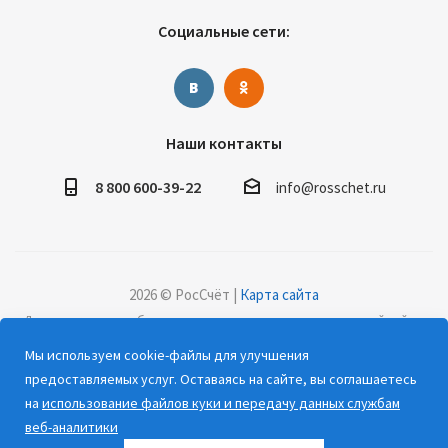
Социальные сети:
Наши контакты
8 800 600-39-22
info@rosschet.ru
2026 © РосСчёт |
Карта сайта
Дорогие клиенты, обращаем ваше внимание на то, что данный сайт и
все информационные материалы, каталоги, статьи и цены, размещенные
Мы используем cookie-файлы для улучшения
на сайте, носят информационный характер и ни при каких условиях не
предоставляемых услуг. Оставаясь на сайте, вы соглашаетесь
являются публичной офертой, определяемой положениями Статьи 437
на
использование файлов куки и передачу данных службам
(2) Гражданского кодекса РФ.
веб-аналитики