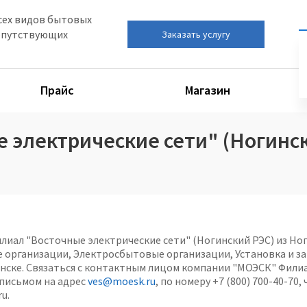
сех видов бытовых
сопутствующих
Заказать услугу
Прайс
Магазин
электрические сети" (Ногинс
иал "Восточные электрические сети" (Ногинский РЭС) из Ноги
 организации, Электросбытовые организации, Установка и з
гинске. Связаться с контактным лицом компании "МОЭСК" Фили
письмом на адрес
ves@moesk.ru
, по номеру +7 (800) 700-40-70,
u.