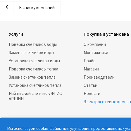
К списку компаний
Услуги
Покупка и установка
Поверка счетчиков воды
О компании
Замена счетчиков воды
Монтажники
Установка счетчиков воды
Прайс
Поверка счетчиков тепла
Магазин
Замена счетчиков тепла
Производители
Установка счетчиков тепла
Статьи
Найти свой счетчик в ФГИС
Новости
АРШИН
Электросетевые компа
2026 © РосСчёт |
Карта сайта
Мы используем cookie-файлы для улучшения предоставляемых услу