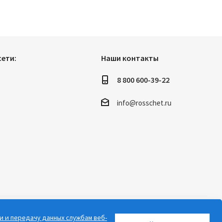
ети:
Наши контакты
8 800 600-39-22
info@rosschet.ru
и и передачу данных службам веб-