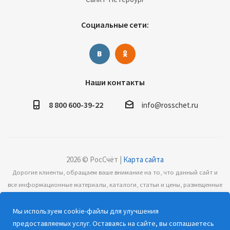
Социальные сети:
Наши контакты
8 800 600-39-22
info@rosschet.ru
2026 © РосСчёт |
Карта сайта
Дорогие клиенты, обращаем ваше внимание на то, что данный сайт и
все информационные материалы, каталоги, статьи и цены, размещенные
на сайте, носят информационный характер и ни при каких условиях не
являются публичной офертой, определяемой положениями Статьи 437
Мы используем cookie-файлы для улучшения
(2) Гражданского кодекса РФ.
предоставляемых услуг. Оставаясь на сайте, вы соглашаетесь