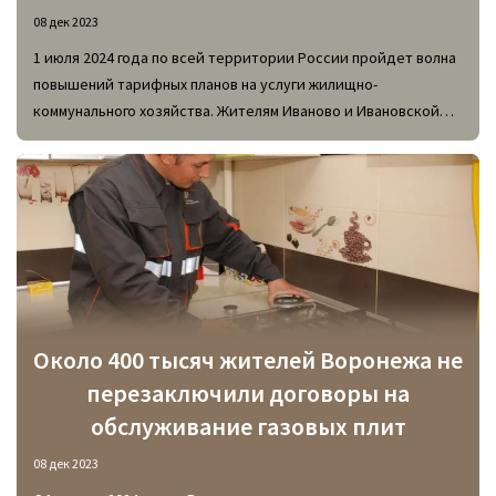
08 дек 2023
1 июля 2024 года по всей территории России пройдет волна
повышений тарифных планов на услуги жилищно-
коммунального хозяйства. Жителям Иваново и Ивановской
области немного повезло, так как подорожание ЖКУ в этом
субъекте Российской Федерации будет не столь
значительным, если сравнивать с повышениями тарифных
планов в соседних регионах.
Около 400 тысяч жителей Воронежа не
перезаключили договоры на
обслуживание газовых плит
08 дек 2023