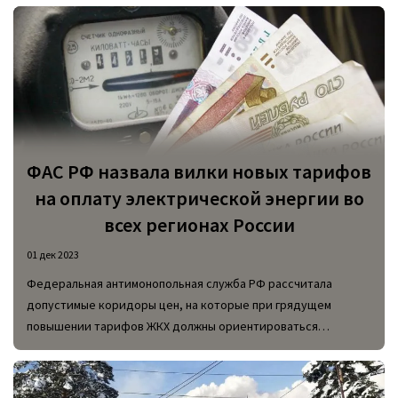
2024 по 2033 годы.
ФАС РФ назвала вилки новых тарифов
на оплату электрической энергии во
всех регионах России
01 дек 2023
Федеральная антимонопольная служба РФ рассчитала
допустимые коридоры цен, на которые при грядущем
повышении тарифов ЖКХ должны ориентироваться
региональные власти. Рекомендации такого рода
подсчитаны для каждого региона, и в случае их нарушения
будут приниматься меры.