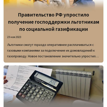
Правительство РФ упростило
получение господдержки льготникам
по социальной газификации
23 ноя 2023
Льготники смогут гораздо оперативнее расплачиваться с
газовыми компаниями за подключение их домовладений к
газопроводу. Новое постановление значительно упростило
процесс погашения стоимости работ.