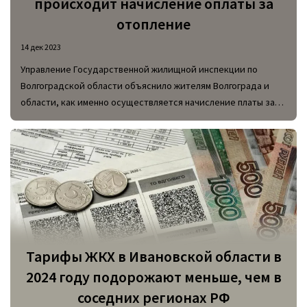
происходит начисление оплаты за
отопление
14 дек 2023
Управление Государственной жилищной инспекции по
Волгоградской области объяснило жителям Волгограда и
области, как именно осуществляется начисление платы за
отопление и его перерасчет.
Тарифы ЖКХ в Ивановской области в
2024 году подорожают меньше, чем в
соседних регионах РФ