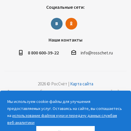
Социальные сети:
Наши контакты
8 800 600-39-22
info@rosschet.ru
2026 © РосСчёт |
Карта сайта
Дорогие клиенты, обращаем ваше внимание на то, что данный сайт и
все информационные материалы, каталоги, статьи и цены, размещенные
Мы используем cookie-файлы для улучшения
на сайте, носят информационный характер и ни при каких условиях не
предоставляемых услуг. Оставаясь на сайте, вы соглашаетесь
являются публичной офертой, определяемой положениями Статьи 437
на
использование файлов куки и передачу данных службам
(2) Гражданского кодекса РФ.
веб-аналитики