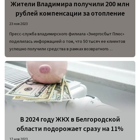
Жители Владимира получили 200 млн
рублей компенсации за отопление
23 ноя 2023
Пресс-служба владимирского филиала «Энергосбыт Плюс»
поделилась информацией о том, что 50 тысяч ее клиентов
успешно получили средства в рамках возвратного
перерасчета за отопление. Владимирская область, как и 32
других субъекта РФ, завершили переход на новую систему
оплаты теплоэнергии.
В 2024 году ЖКХ в Белгородской
области подорожает сразу на 11%
17 ноя 2023