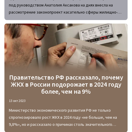
под руководством Анатолия Аксакова на днях внесла на
рассмотрение законопроект касательно сферы жилищно-
коммунальных услуг. Если он будет принят в неизменном
виде, максимальный размер платежей за ЖКУ без
идентификации плательщика увеличится сразу в 4 раза.
Правительство РФ рассказало, почему
ЖКХ в России подорожает в 2024 году
более, чем на 9%
13 окт 2023
Министерство экономического развития РФ не только
спрогнозировало рост ЖКХ в 2024 году «не больше, чем на
9,8%», но и рассказало о причинах столь значительного
подорожания тарифов. В их числе не только пресловутая