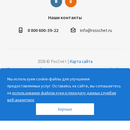
Наши контакты
8 800 600-39-22
info@rosschet.ru
2026 © РосСчёт |
Карта сайта
Дорогие клиенты, обращаем ваше внимание на то, что данный сайт и
все информационные материалы, каталоги, статьи и цены, размещенные
Мы используем cookie-файлы для улучшения
на сайте, носят информационный характер и ни при каких условиях не
предоставляемых услуг. Оставаясь на сайте, вы соглашаетесь
являются публичной офертой, определяемой положениями Статьи 437
на
использование файлов куки и передачу данных службам
(2) Гражданского кодекса РФ.
веб-аналитики
Хорошо