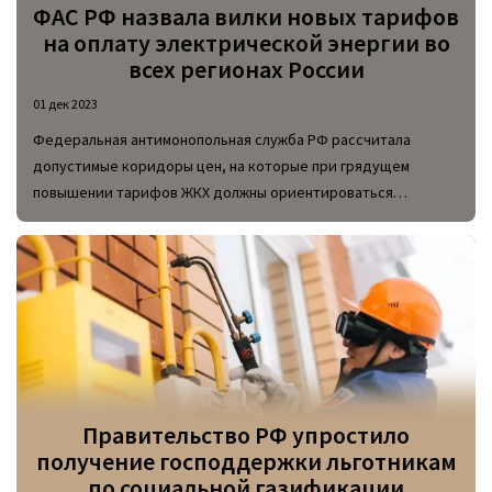
ФАС РФ назвала вилки новых тарифов
на оплату электрической энергии во
всех регионах России
01 дек 2023
Федеральная антимонопольная служба РФ рассчитала
допустимые коридоры цен, на которые при грядущем
повышении тарифов ЖКХ должны ориентироваться
региональные власти. Рекомендации такого рода
подсчитаны для каждого региона, и в случае их нарушения
будут приниматься меры.
Правительство РФ упростило
получение господдержки льготникам
по социальной газификации