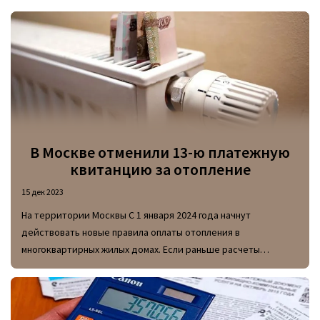
В Москве отменили 13-ю платежную
квитанцию за отопление
15 дек 2023
На территории Москвы С 1 января 2024 года начнут
действовать новые правила оплаты отопления в
многоквартирных жилых домах. Если раньше расчеты
основывались на объеме расхода тепла за прошлые 12
месяцев, с нового года подсчитывать стоимость отопления
будут на основе среднего потребления за предыдущие 5
лет.