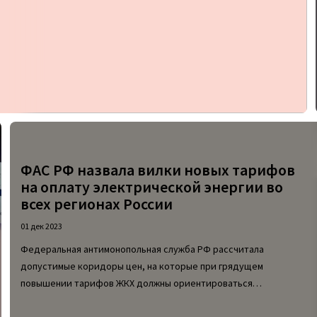
ФАС РФ назвала вилки новых тарифов
на оплату электрической энергии во
всех регионах России
01 дек 2023
Федеральная антимонопольная служба РФ рассчитала
допустимые коридоры цен, на которые при грядущем
повышении тарифов ЖКХ должны ориентироваться
региональные власти. Рекомендации такого рода подсчитаны