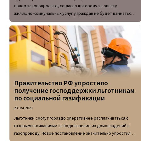
новом законопроекте, согласно которому за оплату
жилищно-коммунальных услуг у граждан не будет взиматься
комиссия за транзакцию.
Правительство РФ упростило
получение господдержки льготникам
по социальной газификации
23 ноя 2023
Льготники смогут гораздо оперативнее расплачиваться с
газовыми компаниями за подключение их домовладений к
газопроводу. Новое постановление значительно упростило
процесс погашения стоимости работ.