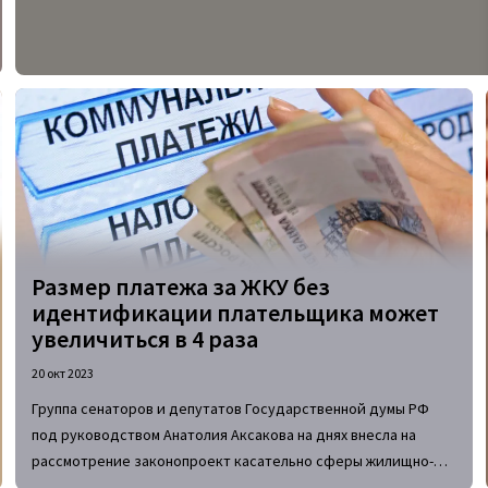
для каждого региона, и в случае их нарушения будут
приниматься меры.
Размер платежа за ЖКУ без
идентификации плательщика может
увеличиться в 4 раза
20 окт 2023
Группа сенаторов и депутатов Государственной думы РФ
под руководством Анатолия Аксакова на днях внесла на
рассмотрение законопроект касательно сферы жилищно-
коммунальных услуг. Если он будет принят в неизменном