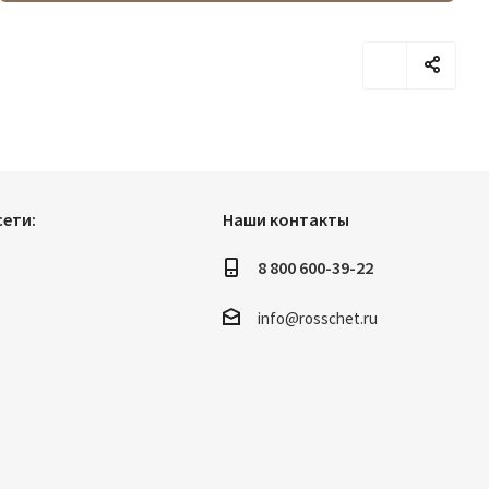
инфляция, но и увеличенные затраты на модернизацию
российской коммунальной инфраструктуры.
ети:
Наши контакты
8 800 600-39-22
info@rosschet.ru