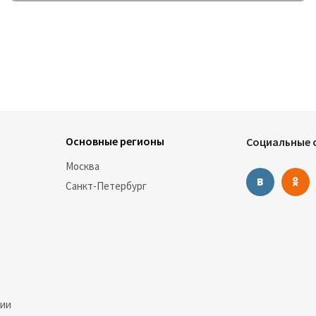
виде, максимальный размер платежей за ЖКУ без
идентификации плательщика увеличится сразу в 4 раза.
Основные регионы
Социальные с
Москва
Санкт-Петербург
нии