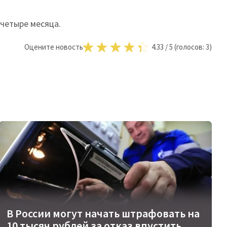
 четыре месяца.
Оцените новость
4.33
/
5
(голосов:
3
)
В России могут начать штрафовать на
10 тысяч рублей за отказ впустить