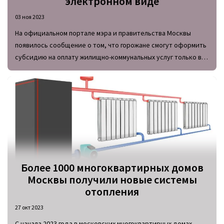
электронном виде
03 ноя 2023
На официальном портале мэра и правительства Москвы
появилось сообщение о том, что горожане смогут оформить
субсидию на оплату жилищно-коммунальных услуг только в
электронном виде на сайте mos.ru.
Более 1000 многоквартирных домов
Москвы получили новые системы
отопления
27 окт 2023
С начала 2023 года в московских многоквартирных домах