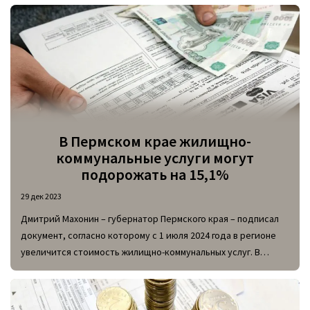
приходится на долги физических лиц перед управляющими
компаниями и ресурсоснабжающими организациями.
В Пермском крае жилищно-
коммунальные услуги могут
подорожать на 15,1%
29 дек 2023
Дмитрий Махонин – губернатор Пермского края – подписал
документ, согласно которому с 1 июля 2024 года в регионе
увеличится стоимость жилищно-коммунальных услуг. В
тексте постановления указан максимальный процент, на
который могут быть проиндексированы тарифы ЖКХ в
регионе, а именно 15,1%.