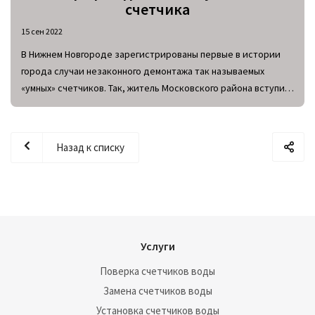
счетчика
15 сен 2022
В Нижнем Новгороде зарегистрированы первые в истории
города случаи незаконного демонтажа так называемых
«умных» счетчиков. Так, житель Московского района вступил
в конфликт с новыми технологиями и самовольно
демонтировал современный прибор учета, после чего
установил на его место обычный счетчик.
Назад к списку
Услуги
Поверка счетчиков воды
Замена счетчиков воды
Установка счетчиков воды