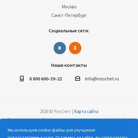
Москва
Санкт-Петербург
Социальные сети:
Наши контакты
8 800 600-39-22
info@rosschet.ru
2026 © РосСчёт |
Карта сайта
Дорогие клиенты, обращаем ваше внимание на то, что данный сайт и
все информационные материалы, каталоги, статьи и цены, размещенные
Мы используем cookie-файлы для улучшения
на сайте, носят информационный характер и ни при каких условиях не
предоставляемых услуг. Оставаясь на сайте, вы соглашаетесь