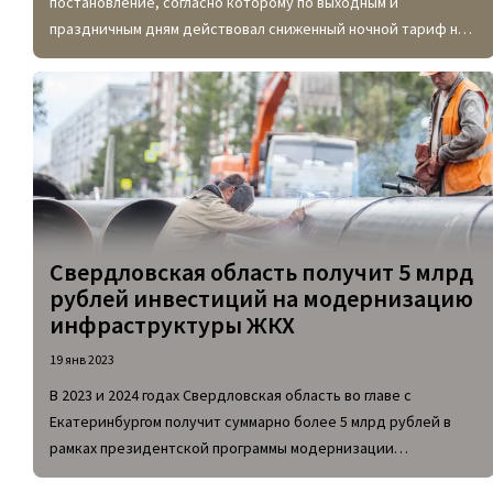
постановление, согласно которому по выходным и
праздничным дням действовал сниженный ночной тариф на
электроэнергию. Многие свердловчане, как и следовало
ожидать, остались крайне недовольны таким
нововведением.
Свердловская область получит 5 млрд
рублей инвестиций на модернизацию
инфраструктуры ЖКХ
19 янв 2023
В 2023 и 2024 годах Свердловская область во главе с
Екатеринбургом получит суммарно более 5 млрд рублей в
рамках президентской программы модернизации
инфраструктуры ЖКХ по России. В 2023 году в местный