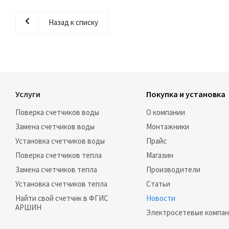
бюджет планируется начислить 1,17 млрд рублей, а в 2024
году – в три раза большую сумму, а именно 3,7 млрд рублей.
Назад к списку
Услуги
Покупка и установка
Поверка счетчиков воды
О компании
Замена счетчиков воды
Монтажники
Установка счетчиков воды
Прайс
Поверка счетчиков тепла
Магазин
Замена счетчиков тепла
Производители
Установка счетчиков тепла
Статьи
Найти свой счетчик в ФГИС
Новости
АРШИН
Электросетевые компа