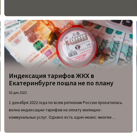
Индексация тарифов ЖКХ в
Екатеринбурге пошла не по плану
02 дек 2022
1 декабря 2022 года по всем регионам России прокатилась
волна индексации тарифов на оплату жилищно-
коммунальных услуг. Однако есть один нюанс: многие
ожидали увеличения тарифов максимум на 9,5%, но жители
Свердловской области заметили, что некоторые статьи