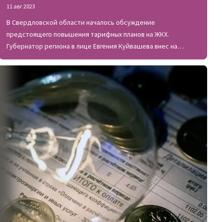
11 авг 2023
В Свердловской области началось обсуждение
предстоящего повышения тарифных планов на ЖКХ.
Губернатор региона в лице Евгения Куйвашева внес на
рассмотрение предложение об индексе, по которому
должно происходить грядущее увеличение стоимости
жилищно-коммунальных услуг.