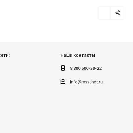
перспективе еще и без отопления. Ситуация зашла в тупик
из-за появления внушительных коммунальных долгов и
банкротства поставщика жилищно-коммунальных услуг.
ети:
Наши контакты
8 800 600-39-22
info@rosschet.ru