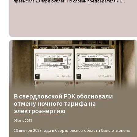
превысила 20 млрд рублей. По словам председателя УК
«Центральная энергетическая», более 70% от этой суммы
приходится на долги физических лиц перед управляющими
компаниями и ресурсоснабжающими организациями.
В свердловской РЭК обосновали
отмену ночного тарифа на
электроэнергию
05 апр 2023
19 января 2023 года в Свердловской области было отменено