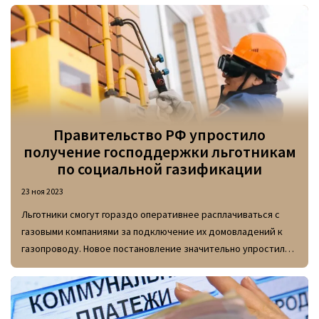
подсчитаны для каждого региона, и в случае их нарушения
будут приниматься меры.
Правительство РФ упростило
получение господдержки льготникам
по социальной газификации
23 ноя 2023
Льготники смогут гораздо оперативнее расплачиваться с
газовыми компаниями за подключение их домовладений к
газопроводу. Новое постановление значительно упростило
процесс погашения стоимости работ.