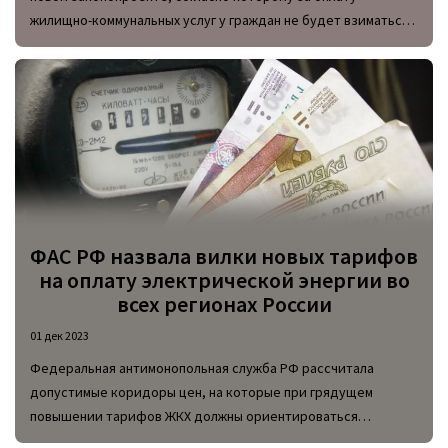
жилищно-коммунальных услуг у граждан не будет взиматься
комиссия за транзакцию.
ФАС РФ назвала вилки новых тарифов
на оплату электрической энергии во
всех регионах России
01 дек 2023
Федеральная антимонопольная служба РФ рассчитала
допустимые коридоры цен, на которые при грядущем
повышении тарифов ЖКХ должны ориентироваться
региональные власти. Рекомендации такого рода