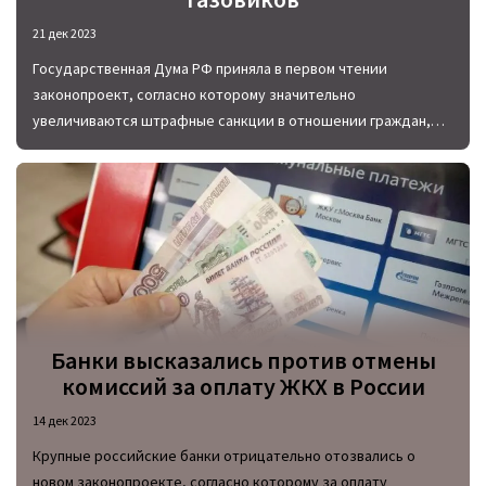
21 дек 2023
Государственная Дума РФ приняла в первом чтении
законопроект, согласно которому значительно
увеличиваются штрафные санкции в отношении граждан,
препятствующих доступ специалистов из газовой службы в
квартиру или частный дом.
Банки высказались против отмены
комиссий за оплату ЖКХ в России
14 дек 2023
Крупные российские банки отрицательно отозвались о
новом законопроекте, согласно которому за оплату