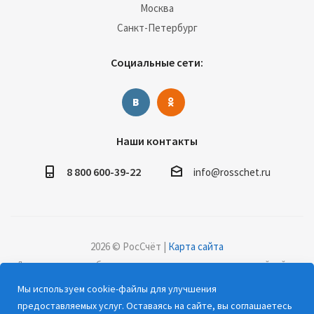
Москва
Санкт-Петербург
Социальные сети:
Наши контакты
8 800 600-39-22
info@rosschet.ru
2026 © РосСчёт |
Карта сайта
Дорогие клиенты, обращаем ваше внимание на то, что данный сайт и
все информационные материалы, каталоги, статьи и цены, размещенные
Мы используем cookie-файлы для улучшения
на сайте, носят информационный характер и ни при каких условиях не
предоставляемых услуг. Оставаясь на сайте, вы соглашаетесь