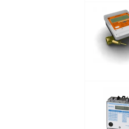
ПУЛЬС (
104
)
Пульсар (
27
)
Росконтроль (
4
)
Тепловодомер (
36
)
ЭКО НОМ (
11
)