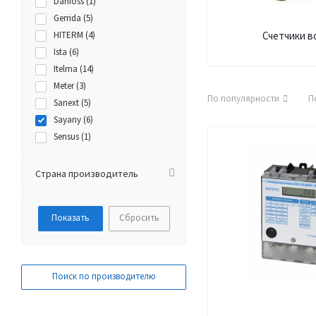
Danfoss (
1
)
Gerrida (
5
)
HITERM (
4
)
Счетчики в
Ista (
6
)
Itelma (
14
)
Meter (
3
)
По популярности
П
Sanext (
5
)
Sayany (
6
)
Sensus (
1
)
Smalt (
1
)
Valtec (
6
)
Страна производитель
WESER (
6
)
ZENNER (
1
)
Сбросить
АО АПЗ (
4
)
Бетар (
7
)
Декаст (
11
)
Карат (
4
)
Поиск по производителю
ЛИОМ ПЛЮС (
3
)
НОРМА (
7
)