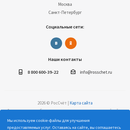
Москва
Санкт-Петербург
Социальные сети:
Наши контакты
8 800 600-39-22
info@rosschet.ru
2026 © РосСчёт |
Карта сайта
Дорогие клиенты, обращаем ваше внимание на то, что данный сайт и
все информационные материалы, каталоги, статьи и цены, размещенные
Мы используем cookie-файлы для улучшения
на сайте, носят информационный характер и ни при каких условиях не
предоставляемых услуг. Оставаясь на сайте, вы соглашаетесь