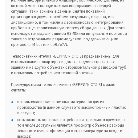
наличие информативного жидкокристаллического дисплея, на
который может выводиться как информация о текущей
ситуации, так и архивные данные. Снятие показаний
производится двумя способами: визуально, с экрана, или
дистанционно, в том числе и с возможностью интегрирования
прибора в централизованную систему сбора данных. Для этого
используются модели с шиной RS 485 или импульсным портом, а
также со встроенными радиомодулями, поддерживающими
протоколы M-bus или LoRaWAN.
Теплосчетчики Ителма «БЕРРИЛ» СТЭ 31 предназначены для
использования в квартирах и домах, в административных
зданиях и на других объектах с горизонтальной разводкой труб
и невысоким потреблением тепловой энергии.
Преимуществами теплосчетчиков «БЕРРИЛ» СТЭ 31 можно
считать:
использование качественных материалов для их
производства (в данном случае это высокопрочный пластик
и латунь);
возможность контроля потребления в реальном времени, в
том числе доступным является просмотр объемов расхода
теплоносителя, информация о его температуре на входе и
выходе;