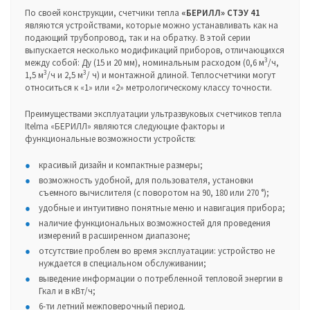
По своей конструкции, счетчики тепла
«БЕРИЛЛ» СТЭУ 41
являются устройствами, которые можно устанавливать как на
подающий трубопровод, так и на обратку. В этой серии
выпускается несколько модификаций приборов, отличающихся
3
между собой: Ду (15 и 20 мм), номинальным расходом (0,6 м
/ч,
3
3
1,5 м
/ч и 2,5 м
/ ч) и монтажной длиной. Теплосчетчики могут
относиться к «1» или «2» метрологическому классу точности.
Преимуществами эксплуатации ультразвуковых счетчиков тепла
Itelma «БЕРИЛЛ» являются следующие факторы и
функциональные возможности устройств:
красивый дизайн и компактные размеры;
возможность удобной, для пользователя, установки
съемного вычислителя (с поворотом на 90, 180 или 270 °);
удобные и интуитивно понятные меню и навигация прибора;
наличие функциональных возможностей для проведения
измерений в расширенном диапазоне;
отсутствие проблем во время эксплуатации: устройство не
нуждается в специальном обслуживании;
выведение информации о потребленной тепловой энергии в
Гкал и в кВт/ч;
6-ти летний межповерочный период.