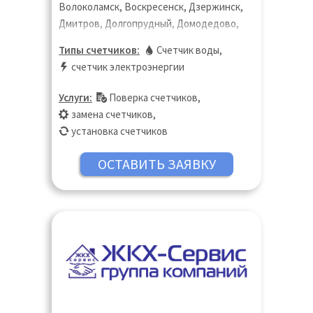
Волоколамск, Воскресенск, Дзержинск,
Дмитров, Долгопрудный, Домодедово,
Дубна, Егорьевск, Жуковский, Зарайск,
Типы счетчиков:
Счетчик воды
,
Звенигород, Зеленоград, Истра, Кашира,
счетчик электроэнергии
Клин, Коломна, Королёв, Котельники,
Красногорск, Краснознаменск, Лобня,
Услуги:
Поверка счетчиков
,
Лосино-Петровский, Луховицы,
замена счетчиков
,
Лыткарино, Люберцы, Можайск, Москва,
установка счетчиков
Московская область, Мытищи, Наро-
Фоминск, Ногинск, Одинцово, Орехово-
Зуево, Подольск, Пушкино, Сергиев
Посад, Серпухов, Талдом, Чехов,
Щёлково, Щербинка