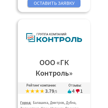
Луховицы, Лыткарино, Люберцы,
Можайск, Москва, Московская область,
Мытищи, Наро-Фоминск, Нижний
Новгород, Новосибирск, Ногинск,
Одинцово, Озёры, Орехово-Зуево,
Павловский Посад, Подольск, Протвино,
Пушкино, Пущино, Раменское, Реутов,
Ростов-на Дону, Рошаль, Руза, Рыбинск,
Санкт-Петербург, Сергиев Посад,
Серпухов, Солнечногорск, Ступино,
ООО «ГК
Таганрог, Талдом, Тверь, Томск, Фрязино,
Химки, Черноголовка, Чехов, Шатура,
Контроль»
Щёлково, Электрогорск, Электросталь,
Ярославль
Рейтинг компании:
Отзывы:
3.79
4
1
/5
Город:
Балашиха, Дмитров, Дубна,