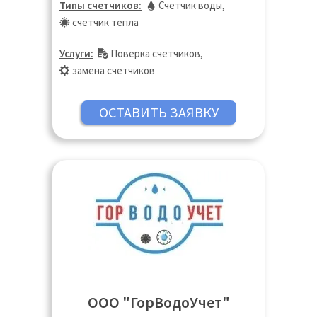
Типы счетчиков:
Счетчик воды
,
Дмитров, Долгопрудный, Домодедово,
счетчик тепла
Дубна, Екатеринбург, Жуковский,
Зарайск, Звенигород, Иваново,
Услуги:
Поверка счетчиков
,
Ивантеевка, Ижевск, Истра, Казань,
замена счетчиков
Калининград, Калуга, Кашира, Кинешма,
Киров, Клин, Коломна, Королёв,
Кострома, Котельники, Красногорск,
Краснодар, Краснодар, Краснозаводск,
Краснознаменск, Кубинка, Куровское,
Курск, Ликино-Дулёво, Липецк, Лобня,
Люберцы, Магнитогорск, Нижний
Новгород, Оренбург, Пенза, Пермь,
Пушкино, Реутов, Ростов-на Дону,
Самара, Санкт-Петербург, Саратов,
Сергиев Посад, Таганрог, Тольятти, Тула,
Тюмень, Ульяновск, Чебоксары, Челябинск
ООО "ГорВодоУчет"