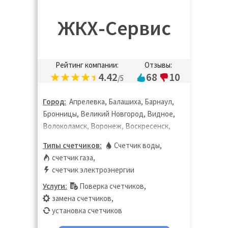
ЖКХ-Сервис
Рейтинг компании:
Отзывы:
4.42
68
10
/5
Город:
Апрелевка, Балашиха, Барнаул,
Бронницы, Великий Новгород, Видное,
Волоколамск, Воронеж, Воскресенск,
Дзержинск, Дзержинский, Дмитров,
Типы счетчиков:
Счетчик воды
,
Долгопрудный, Домодедово, Дубна,
счетчик газа
,
Жуковский, Зарайск, Звенигород,
счетчик электроэнергии
Ивантеевка, Истра, Калуга, Кашира,
Услуги:
Поверка счетчиков
,
Кинешма, Клин, Коломна, Королёв,
замена счетчиков
,
Кострома, Котельники, Красноармейск,
установка счетчиков
Красногорск, Краснодар, Краснодар,
Липецк, Лобня, Лосино-Петровский,