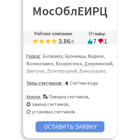
МосОблЕИРЦ
Рейтинг компании:
Отзывы:
3.86
7
1
/5
Город:
Балашиха, Бронницы, Видное,
Волоколамск, Воскресенск, Дзержинский,
Дмитров, Долгопрудный, Домодедово,
Дубна, Егорьевск, Жуковский, Зарайск,
Типы счетчиков:
Счетчик воды
Ивантеевка, Истра, Кашира, Клин,
Коломна, Королёв, Котельники,
Услуги:
Поверка счетчиков
,
Красногорск, Лобня, Лосино-Петровский,
замена счетчиков
,
Лыткарино, Люберцы, Можайск, Мытищи,
установка счетчиков
Наро-Фоминск, Озёры, Орехово-Зуево,
Павловский Посад, Подольск, Пушкино,
Раменское, Реутов, Руза, Сергиев Посад,
Серпухов, Солнечногорск, Ступино,