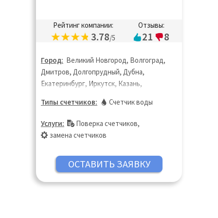
Рейтинг компании:
Отзывы:
3.78
21
8
/5
Город:
Великий Новгород, Волгоград,
Дмитров, Долгопрудный, Дубна,
Екатеринбург, Иркутск, Казань,
Кемерово, Киров, Коломна, Краснодар,
Типы счетчиков:
Счетчик воды
Краснодар, Липецк, Лобня, Мытищи,
Нижний Новгород, Новосибирск, Омск,
Услуги:
Поверка счетчиков
,
Оренбург, Пермь, Ростов-на Дону,
замена счетчиков
Самара, Сергиев Посад, Солнечногорск,
Тверь, Томск, Тюмень, Улан-Удэ,
Ульяновск, Хабаровск, Челябинск,
Щёлково, Электросталь