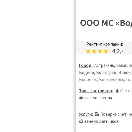
Санкт-Пете
Серпухов, 
Таганрог, 
ООО МС «Во
Химки, Чер
Щёлково, Э
Ярославль
Рейтинг компании:
4.2
/5
Город:
Астрахань, Балаших
Видное, Волгоград, Волок
Воронеж, Воскресенск, Го
Дедовск, Дзержинск, Дзер
Типы счетчиков:
Счетч
Дмитров, Долгопрудный, 
счетчик тепла
Дубна, Екатеринбург, Жуко
Зарайск, Звенигород, Иван
Услуги:
Поверка счетчи
Ивантеевка, Ижевск, Истра
замена счетчиков
Калининград, Калуга, Каши
Киров, Клин, Коломна, Кор