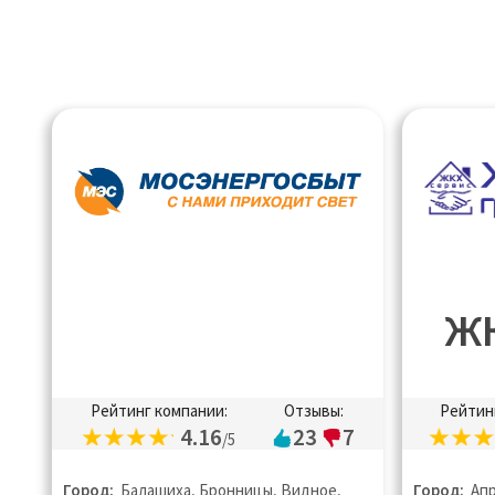
ЖК
Рейтинг компании:
Отзывы:
Рейтин
4.16
23
7
/5
Город:
Балашиха, Бронницы, Видное,
Город:
Апр