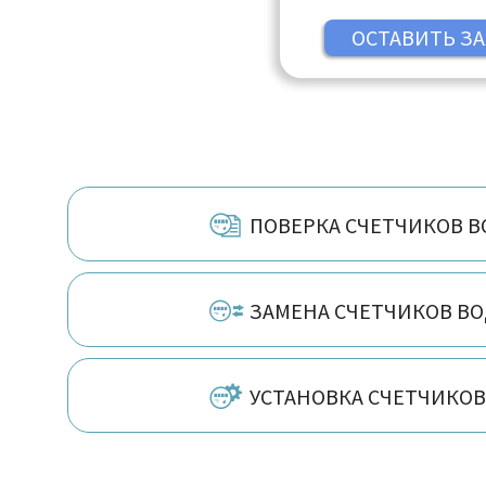
Кострома, Котельники, Кра
Краснодар, Краснодар, Кр
Краснознаменск, Кубинка, 
Курск, Ликино-Дулёво, Лип
Люберцы, Магнитогорск, 
Новгород, Оренбург, Пенза
Пушкино, Реутов, Ростов-н
Самара, Санкт-Петербург, 
ПОВЕРКА СЧЕТЧИКОВ 
Сергиев Посад, Таганрог, Т
Тюмень, Ульяновск, Чебокс
ЗАМЕНА СЧЕТЧИКОВ В
УСТАНОВКА СЧЕТЧИКО