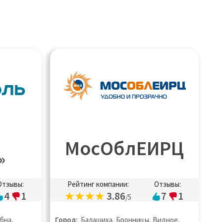
МосОблЕИРЦ
»
Отзывы:
Рейтинг компании:
Отзывы:
4
1
3.86
7
1
/5
бна,
Город:
Балашиха, Бронницы, Видное,