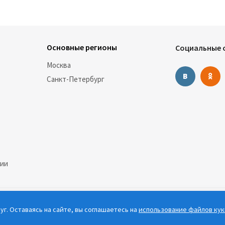
Основные регионы
Социальные с
Москва
Санкт-Петербург
нии
г. Оставаясь на сайте, вы соглашаетесь на
использование файлов кук
е информационные материалы, каталоги, статьи и цены, размещенные на сай