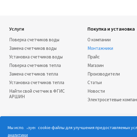
Услуги
Покупка и установка
Поверка счетчиков воды
О компании
Замена счетчиков воды
Монтажники
Установка счетчиков воды
Прайс
Поверка счетчиков тепла
Магазин
Замена счетчиков тепла
Производители
Установка счетчиков тепла
Статьи
Найти свой счетчик в ФГИС
Новости
АРШИН
Электросетевые компа
2026 © РосСчёт |
Карта сайта
Мы используем cookie-файлы для улучшения предоставляемых услу
ДОБАВИТЬ КОМПАНИЮ НА САЙТ
аналитики
Дорогие клиенты, обращаем ваше внимание на то, что данный сайт и вс