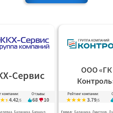
ООО «ГК
Х-Сервис
Контроль
г компании:
Отзывы:
Рейтинг компании:
4.42
68
10
3.79
/5
/5
елевка, Балашиха, Барнаул,
Город:
Балашиха, Дмитров, Ду