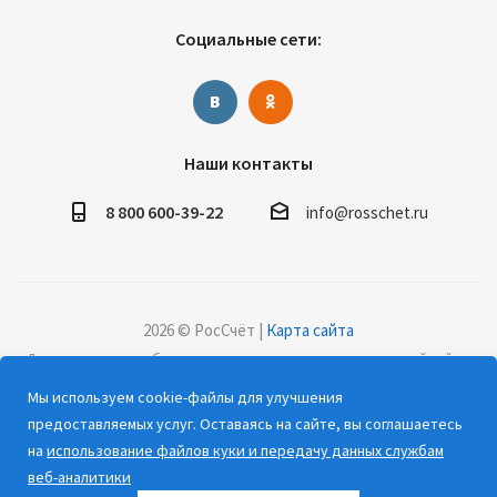
Социальные сети:
Наши контакты
8 800 600-39-22
info@rosschet.ru
2026 © РосСчёт |
Карта сайта
Дорогие клиенты, обращаем ваше внимание на то, что данный сайт и
все информационные материалы, каталоги, статьи и цены, размещенные
Мы используем cookie-файлы для улучшения
на сайте, носят информационный характер и ни при каких условиях не
предоставляемых услуг. Оставаясь на сайте, вы соглашаетесь
являются публичной офертой, определяемой положениями Статьи 437
на
использование файлов куки и передачу данных службам
(2) Гражданского кодекса РФ.
веб-аналитики