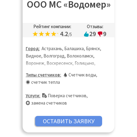
ООО МС «Водомер»
Рейтинг компании:
Отзывы:
4.2
29
9
/5
Город:
Астрахань, Балашиха, Брянск,
Видное, Волгоград, Волоколамск,
Воронеж, Воскресенск, Голицыно,
Дедовск, Дзержинск, Дзержинский,
Типы счетчиков:
Счетчик воды
,
Дмитров, Долгопрудный, Домодедово,
счетчик тепла
Дубна, Екатеринбург, Жуковский,
Зарайск, Звенигород, Иваново,
Услуги:
Поверка счетчиков
,
Ивантеевка, Ижевск, Истра, Казань,
замена счетчиков
Калининград, Калуга, Кашира, Кинешма,
Киров, Клин, Коломна, Королёв,
Кострома, Котельники, Красногорск,
Краснодар, Краснодар, Краснозаводск,
Краснознаменск, Кубинка, Куровское,