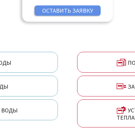
Кострома, Котельники, Красногорск,
Краснодар, Краснодар, Краснозаводск,
Краснознаменск, Кубинка, Куровское,
Курск, Ликино-Дулёво, Липецк, Лобня,
Люберцы, Магнитогорск, Нижний
Новгород, Оренбург, Пенза, Пермь,
Пушкино, Реутов, Ростов-на Дону,
Самара, Санкт-Петербург, Саратов,
ВОДЫ
ПО
Сергиев Посад, Таганрог, Тольятти, Тула,
Тюмень, Ульяновск, Чебоксары, Челябинск
ОДЫ
ЗА
В ВОДЫ
УС
ТЕПЛА