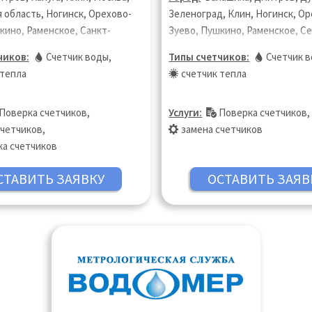
 область, Ногинск, Орехово-
Зеленоград, Клин, Ногинск, Ор
кино, Раменское, Санкт-
Зуево, Пушкино, Раменское, С
 Сергиев Посад,
Посад, Солнечногорск, Химки,
чиков:
Счетчик воды
,
Типы счетчиков:
Счетчик 
рск, Химки, Щёлково,
Щёлково, Электросталь
 тепла
счетчик тепла
аль
Поверка счетчиков
,
Услуги:
Поверка счетчиков
,
счетчиков
,
замена счетчиков
ка счетчиков