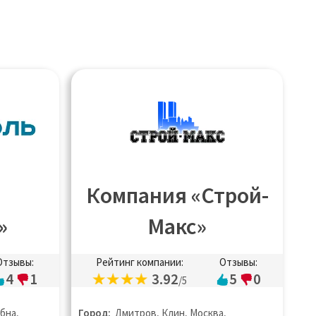
Компания «Строй-
»
Макс»
Отзывы:
Рейтинг компании:
Отзывы:
4
1
3.92
5
0
/5
бна,
Город:
Дмитров, Клин, Москва,