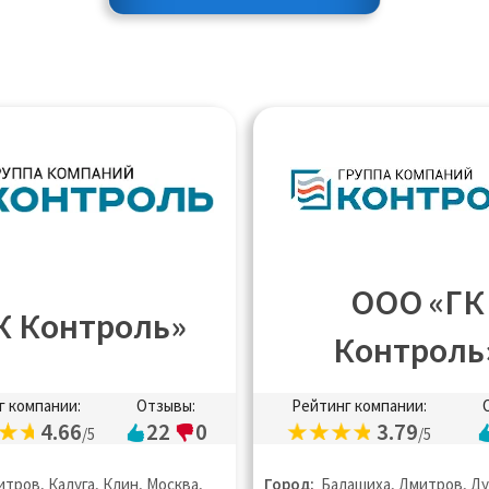
ООО «ГК
К Контроль»
Контроль
г компании:
Отзывы:
Рейтинг компании:
4.66
22
0
3.79
/5
/5
тров, Калуга, Клин, Москва,
Город:
Балашиха, Дмитров, Ду