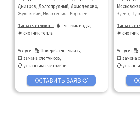
Дмитров, Долгопрудный, Домодедово,
Московская
Жуковский, Ивантеевка, Королёв,
Зуево, Пуш
Котельники, Красногорск, Лобня,
Петербург,
Типы счетчиков:
Счетчик воды
,
Типы счет
Люберцы, Москва, Московская область,
Солнечного
счетчик тепла
счетчик
Мытищи, Ногинск, Одинцово, Пушкино,
Электрост
Раменское, Реутов, Фрязино, Химки,
Услуги:
Поверка счетчиков
,
Услуги:
Щёлково, Электросталь
замена счетчиков
,
замена 
установка счетчиков
установ