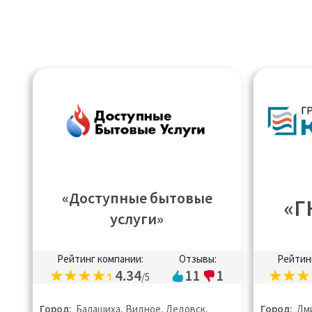
«Доступные бытовые
«Г
услуги»
Рейтинг компании:
Отзывы:
Рейтин
4.34
11
1
/5
Город:
Балашиха, Видное, Дедовск,
Город:
Дми