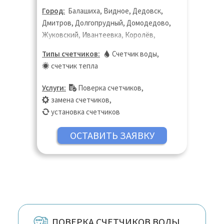
Город:
Балашиха, Видное, Дедовск,
Дмитров, Долгопрудный, Домодедово,
Жуковский, Ивантеевка, Королёв,
Котельники, Красногорск, Лобня,
Типы счетчиков:
Счетчик воды
,
Люберцы, Москва, Московская область,
счетчик тепла
Мытищи, Ногинск, Одинцово, Пушкино,
Раменское, Реутов, Фрязино, Химки,
Услуги:
Поверка счетчиков
,
Щёлково, Электросталь
замена счетчиков
,
установка счетчиков
ПОВЕРКА СЧЕТЧИКОВ ВОДЫ