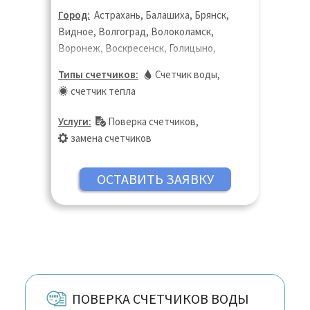
Город:
Астрахань, Балашиха, Брянск,
Видное, Волгоград, Волоколамск,
Воронеж, Воскресенск, Голицыно,
Дедовск, Дзержинск, Дзержинский,
Типы счетчиков:
Счетчик воды
,
Дмитров, Долгопрудный, Домодедово,
счетчик тепла
Дубна, Екатеринбург, Жуковский,
Зарайск, Звенигород, Иваново,
Услуги:
Поверка счетчиков
,
Ивантеевка, Ижевск, Истра, Казань,
замена счетчиков
Калининград, Калуга, Кашира, Кинешма,
Киров, Клин, Коломна, Королёв,
Кострома, Котельники, Красногорск,
Краснодар, Краснодар, Краснозаводск,
Краснознаменск, Кубинка, Куровское,
Курск, Ликино-Дулёво, Липецк, Лобня,
Люберцы, Магнитогорск, Нижний
Новгород, Оренбург, Пенза, Пермь,
Пушкино, Реутов, Ростов-на Дону,
ПОВЕРКА СЧЕТЧИКОВ ВОДЫ
Самара, Санкт-Петербург, Саратов,