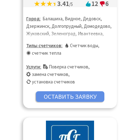
3.41
12
6
/5
Город:
Балашиха, Видное, Дедовск,
Дзержинск, Долгопрудный, Домодедово,
Жуковский, Зеленоград, Ивантеевка,
Королёв, Котельники, Красногорск,
Типы счетчиков:
Счетчик воды
,
Лобня, Лыткарино, Люберцы, Москва,
счетчик тепла
Московская область, Мытищи, Одинцово,
Подольск, Пушкино, Раменское, Реутов,
Услуги:
Поверка счетчиков
,
Санкт-Петербург, Старая Купавна, Химки,
замена счетчиков
,
Щёлково, Щербинка, Электроугли,
установка счетчиков
Юбилейный