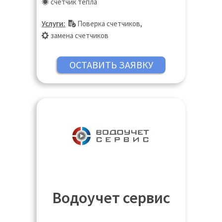
счетчик тепла
Дубна, Екатеринбург, Жуковский,
Зарайск, Звенигород, Иваново,
Услуги:
Поверка счетчиков
,
Ивантеевка, Ижевск, Истра, Казань,
замена счетчиков
Калининград, Калуга, Кашира, Кинешма,
Киров, Клин, Коломна, Королёв,
Кострома, Котельники, Красногорск,
Краснодар, Краснодар, Краснозаводск,
Краснознаменск, Кубинка, Куровское,
Курск, Ликино-Дулёво, Липецк, Лобня,
Люберцы, Магнитогорск, Нижний
Новгород, Оренбург, Пенза, Пермь,
Пушкино, Реутов, Ростов-на Дону,
Самара, Санкт-Петербург, Саратов,
Сергиев Посад, Таганрог, Тольятти, Тула,
Тюмень, Ульяновск, Чебоксары, Челябинск
Водоучет сервис