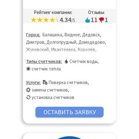
Рейтинг компании:
Отзывы:
4.34
11
1
/5
Город:
Балашиха, Видное, Дедовск,
Дмитров, Долгопрудный, Домодедово,
Жуковский, Ивантеевка, Королёв,
Котельники, Красногорск, Лобня,
Типы счетчиков:
Счетчик воды
,
Люберцы, Москва, Московская область,
счетчик тепла
Мытищи, Ногинск, Одинцово, Пушкино,
Раменское, Реутов, Фрязино, Химки,
Услуги:
Поверка счетчиков
,
Щёлково, Электросталь
замена счетчиков
,
установка счетчиков