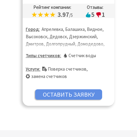
Рейтинг компании:
Отзывы:
3.97
5
1
/5
Город:
Апрелевка, Балашиха, Видное,
Высоковск, Дедовск, Дзержинский,
Дмитров, Долгопрудный, Домодедово,
Жуковский, Звенигород, Зеленоград,
Типы счетчиков:
Счетчик воды
Ивантеевка, Истра, Калуга, Клин,
Королёв, Котельники, Красногорск,
Услуги:
Поверка счетчиков
,
Краснозаводск, Краснознаменск, Кубинка,
замена счетчиков
Лобня, Лыткарино, Люберцы, Москва,
Мытищи, Ногинск, Одинцово, Павловский
Посад, Пересвет, Протвино, Пушкино,
Раменское, Реутов, Сергиев Посад,
Серпухов, Солнечногорск, Старая
Купавна, Химки, Хотьково, Чехов,
Щёлково, Электросталь, Электроугли,
Яхрома