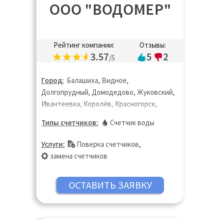
ООО "ВОДОМЕР"
Рейтинг компании:
Отзывы:
3.57
5
2
/5
Город:
Балашиха, Видное,
Долгопрудный, Домодедово, Жуковский,
Ивантеевка, Королёв, Красногорск,
Лобня, Люберцы, Москва, Мытищи,
Типы счетчиков:
Счетчик воды
Ногинск, Одинцово, Пушкино, Раменское,
Реутов, Фрязино, Химки, Щёлково,
Услуги:
Поверка счетчиков
,
Электросталь
замена счетчиков