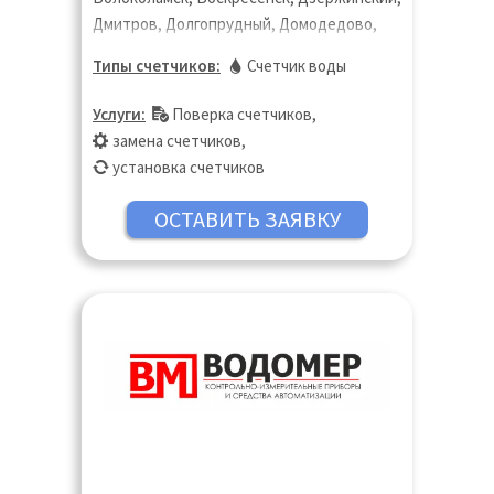
Дмитров, Долгопрудный, Домодедово,
Дубна, Егорьевск, Жуковский, Зарайск,
Типы счетчиков:
Счетчик воды
Ивантеевка, Истра, Кашира, Клин,
Коломна, Королёв, Котельники,
Услуги:
Поверка счетчиков
,
Красногорск, Лобня, Лосино-Петровский,
замена счетчиков
,
Лыткарино, Люберцы, Можайск, Мытищи,
установка счетчиков
Наро-Фоминск, Озёры, Орехово-Зуево,
Павловский Посад, Подольск, Пушкино,
Раменское, Реутов, Руза, Сергиев Посад,
Серпухов, Солнечногорск, Ступино,
Талдом, Фрязино, Химки, Чехов, Шатура,
Щёлково, Электросталь