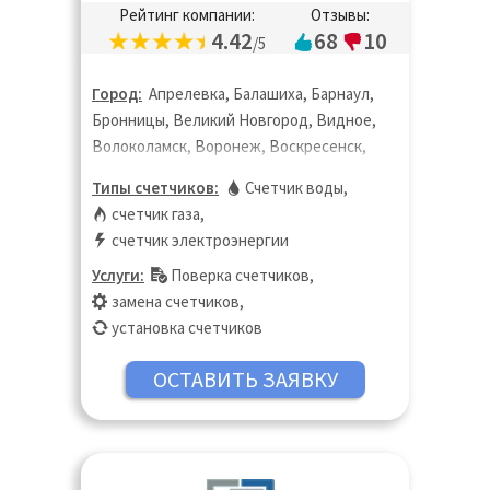
Рейтинг компании:
Отзывы:
4.42
68
10
/5
Город:
Апрелевка, Балашиха, Барнаул,
Бронницы, Великий Новгород, Видное,
Волоколамск, Воронеж, Воскресенск,
Дзержинск, Дзержинский, Дмитров,
Типы счетчиков:
Счетчик воды
,
Долгопрудный, Домодедово, Дубна,
счетчик газа
,
Жуковский, Зарайск, Звенигород,
счетчик электроэнергии
Ивантеевка, Истра, Калуга, Кашира,
Услуги:
Поверка счетчиков
,
Кинешма, Клин, Коломна, Королёв,
замена счетчиков
,
Кострома, Котельники, Красноармейск,
установка счетчиков
Красногорск, Краснодар, Краснодар,
Липецк, Лобня, Лосино-Петровский,
Луховицы, Лыткарино, Люберцы,
Можайск, Москва, Московская область,
Мытищи, Наро-Фоминск, Нижний
Новгород, Новосибирск, Ногинск,
Одинцово, Озёры, Орехово-Зуево,