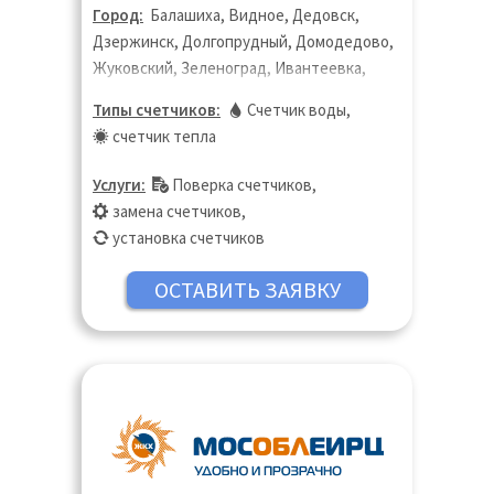
Город:
Балашиха, Видное, Дедовск,
Дзержинск, Долгопрудный, Домодедово,
Жуковский, Зеленоград, Ивантеевка,
Королёв, Котельники, Красногорск,
Типы счетчиков:
Счетчик воды
,
Лобня, Лыткарино, Люберцы, Москва,
счетчик тепла
Московская область, Мытищи, Одинцово,
Подольск, Пушкино, Раменское, Реутов,
Услуги:
Поверка счетчиков
,
Санкт-Петербург, Старая Купавна, Химки,
замена счетчиков
,
Щёлково, Щербинка, Электроугли,
установка счетчиков
Юбилейный