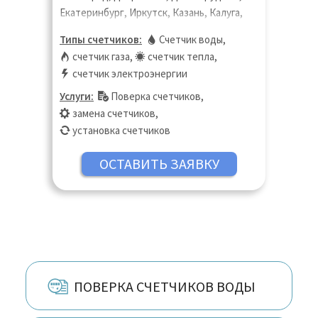
Екатеринбург, Иркутск, Казань, Калуга,
Кемерово, Киров, Коломна, Краснодар,
Типы счетчиков:
Счетчик воды
,
Краснодар, Курск, Липецк, Магнитогорск,
счетчик газа
,
счетчик тепла
,
Махачкала, Мытищи, Нижний Новгород,
счетчик электроэнергии
Новосибирск, Омск, Оренбург, Пенза,
Услуги:
Поверка счетчиков
,
Пермь, Подольск, Ростов-на Дону,
замена счетчиков
,
Рыбинск, Самара, Таганрог, Тверь, Томск,
установка счетчиков
Тула, Тюмень, Улан-Удэ, Ульяновск,
Хабаровск, Челябинск, Щёлково,
Электросталь
ПОВЕРКА СЧЕТЧИКОВ ВОДЫ