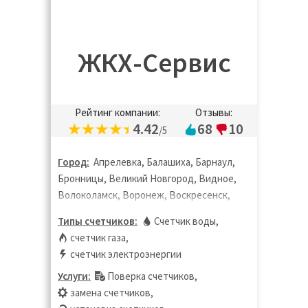
ЖКХ-Сервис
Рейтинг компании:
Отзывы:
4.42
68
10
/5
Город:
Апрелевка, Балашиха, Барнаул,
Бронницы, Великий Новгород, Видное,
Волоколамск, Воронеж, Воскресенск,
Дзержинск, Дзержинский, Дмитров,
Типы счетчиков:
Счетчик воды
,
Долгопрудный, Домодедово, Дубна,
счетчик газа
,
Жуковский, Зарайск, Звенигород,
счетчик электроэнергии
Ивантеевка, Истра, Калуга, Кашира,
Услуги:
Поверка счетчиков
,
Кинешма, Клин, Коломна, Королёв,
замена счетчиков
,
Кострома, Котельники, Красноармейск,