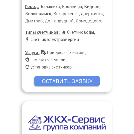
Город:
Балашиха, Бронницы, Видное,
Волоколамск, Воскресенск, Дзержинск,
Дмитров, Долгопрудный, Домодедово,
Дубна, Егорьевск, Жуковский, Зарайск,
Типы счетчиков:
Счетчик воды
,
Звенигород, Зеленоград, Истра, Кашира,
счетчик электроэнергии
Клин, Коломна, Королёв, Котельники,
Красногорск, Краснознаменск, Лобня,
Услуги:
Поверка счетчиков
,
Лосино-Петровский, Луховицы,
замена счетчиков
,
Лыткарино, Люберцы, Можайск, Москва,
установка счетчиков
Московская область, Мытищи, Наро-
Фоминск, Ногинск, Одинцово, Орехово-
Зуево, Подольск, Пушкино, Сергиев
Посад, Серпухов, Талдом, Чехов,
Щёлково, Щербинка