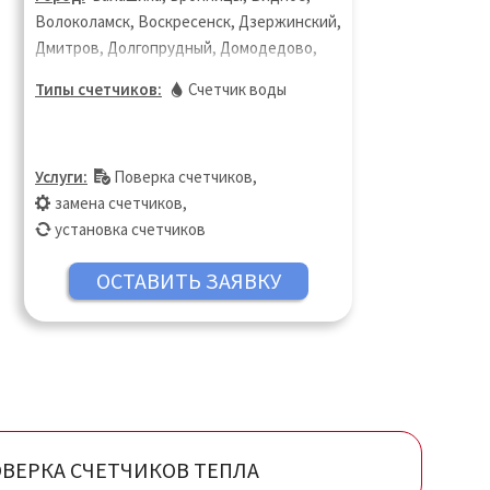
Волоколамск, Воскресенск, Дзержинский,
Дмитров, Долгопрудный, Домодедово,
Дубна, Егорьевск, Жуковский, Зарайск,
Типы счетчиков:
Счетчик воды
Ивантеевка, Истра, Кашира, Клин,
Коломна, Королёв, Котельники,
Красногорск, Лобня, Лосино-Петровский,
Услуги:
Поверка счетчиков
,
Лыткарино, Люберцы, Можайск, Мытищи,
замена счетчиков
,
Наро-Фоминск, Озёры, Орехово-Зуево,
установка счетчиков
Павловский Посад, Подольск, Пушкино,
Раменское, Реутов, Руза, Сергиев Посад,
Серпухов, Солнечногорск, Ступино,
Талдом, Фрязино, Химки, Чехов, Шатура,
Щёлково, Электросталь
ВЕРКА СЧЕТЧИКОВ ТЕПЛА