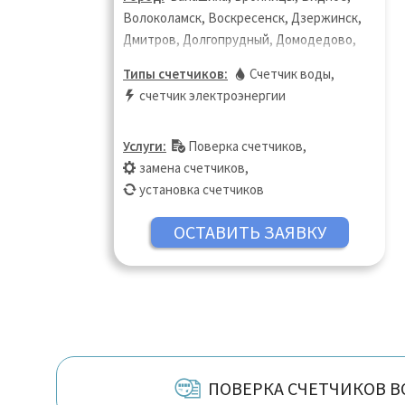
Волоколамск, Воскресенск, Дзержинск,
Дмитров, Долгопрудный, Домодедово,
Дубна, Егорьевск, Жуковский, Зарайск,
Типы счетчиков:
Счетчик воды
,
Звенигород, Зеленоград, Истра, Кашира,
счетчик электроэнергии
Клин, Коломна, Королёв, Котельники,
Красногорск, Краснознаменск, Лобня,
Услуги:
Поверка счетчиков
,
Лосино-Петровский, Луховицы,
замена счетчиков
,
Лыткарино, Люберцы, Можайск, Москва,
установка счетчиков
Московская область, Мытищи, Наро-
Фоминск, Ногинск, Одинцово, Орехово-
Зуево, Подольск, Пушкино, Сергиев
Посад, Серпухов, Талдом, Чехов,
Щёлково, Щербинка
ПОВЕРКА СЧЕТЧИКОВ 