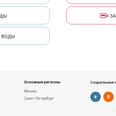
Санкт-Петербург, Сергиев Посад,
Серпухов, Солнечногорск, Ступино,
Таганрог, Талдом, Тверь, Томск, Фрязино,
ОДЫ
ЗА
Химки, Черноголовка, Чехов, Шатура,
Щёлково, Электрогорск, Электросталь,
Ярославль
В ВОДЫ
Основные регионы
Социальные с
Москва
Санкт-Петербург