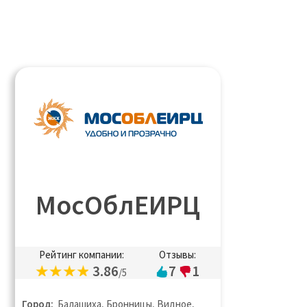
МосОблЕИРЦ
Рейтинг компании:
Отзывы:
3.86
7
1
/5
Город:
Балашиха, Бронницы, Видное,