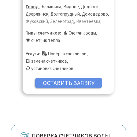
Город:
Балашиха, Видное, Дедовск,
Дзержинск, Долгопрудный, Домодедово,
Жуковский, Зеленоград, Ивантеевка,
Королёв, Котельники, Красногорск,
Типы счетчиков:
Счетчик воды
,
Лобня, Лыткарино, Люберцы, Москва,
счетчик тепла
Московская область, Мытищи, Одинцово,
Подольск, Пушкино, Раменское, Реутов,
Услуги:
Поверка счетчиков
,
Санкт-Петербург, Старая Купавна, Химки,
замена счетчиков
,
Щёлково, Щербинка, Электроугли,
установка счетчиков
Юбилейный
ПОВЕРКА СЧЕТЧИКОВ ВОДЫ