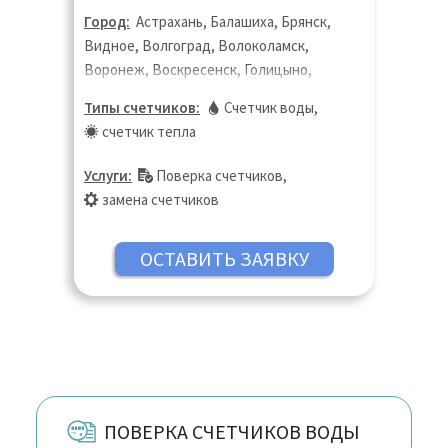
Город:
Астрахань, Балашиха, Брянск,
Видное, Волгоград, Волоколамск,
Воронеж, Воскресенск, Голицыно,
Дедовск, Дзержинск, Дзержинский,
Типы счетчиков:
Счетчик воды
,
Дмитров, Долгопрудный, Домодедово,
счетчик тепла
Дубна, Екатеринбург, Жуковский,
Зарайск, Звенигород, Иваново,
Услуги:
Поверка счетчиков
,
Ивантеевка, Ижевск, Истра, Казань,
замена счетчиков
Калининград, Калуга, Кашира, Кинешма,
Киров, Клин, Коломна, Королёв,
Кострома, Котельники, Красногорск,
Краснодар, Краснодар, Краснозаводск,
Краснознаменск, Кубинка, Куровское,
Курск, Ликино-Дулёво, Липецк, Лобня,
Люберцы, Магнитогорск, Нижний
Новгород, Оренбург, Пенза, Пермь,
Пушкино, Реутов, Ростов-на Дону,
ПОВЕРКА СЧЕТЧИКОВ ВОДЫ
Самара, Санкт-Петербург, Саратов,